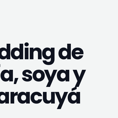
dding de
a, soya y
aracuyá