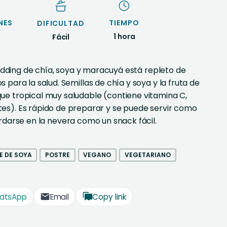
NES
TIEMPO
DIFICULTAD
1 hora
Fácil
dding de chía,
soya
y maracuyá está repleto de
s para la salud. Semillas de chía y
soya
y la fruta de
oque tropical muy saludable (contiene vitamina C,
tes). Es rápido de preparar y se puede servir como
rdarse en la nevera como un snack fácil.
E DE SOYA
POSTRE
VEGANO
VEGETARIANO
atsApp
Email
Copy link