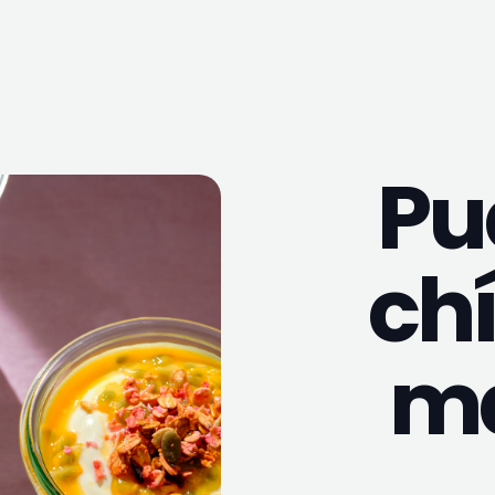
Pu
chí
m